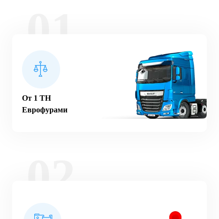
От 1 ТН
Еврофурами