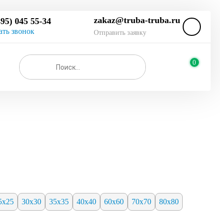
zakaz@truba-truba.ru
495) 045 55-34
ать звонок
Отправить заявку
0
5х25
30х30
35х35
40х40
60х60
70х70
80х80