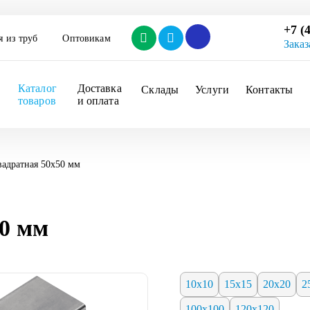
+7 (
я из труб
Оптовикам
Заказ
Каталог 
Доставка 
Склады
Услуги
Контакты
товаров
и оплата
вадратная 50х50 мм
50 мм
10х10
15х15
20х20
2
100х100
120х120