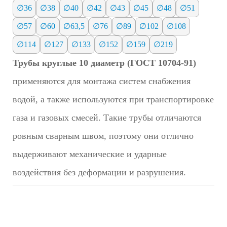
∅36
∅38
∅40
∅42
∅43
∅45
∅48
∅51
∅57
∅60
∅63,5
∅76
∅89
∅102
∅108
∅114
∅127
∅133
∅152
∅159
∅219
Трубы круглые 10 диаметр (ГОСТ 10704-91)
применяются для монтажа систем снабжения
водой, а также используются при транспортировке
газа и газовых смесей. Такие трубы отличаются
ровным сварным швом, поэтому они отлично
выдерживают механические и ударные
воздействия без деформации и разрушения.