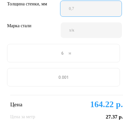
Толщина стенки, мм
0,7
Марка стали
х/к
м
164.22 р.
Цена
27.37 р.
Цена за метр