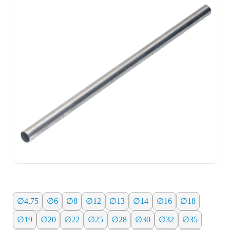
∅4,75
∅6
∅8
∅12
∅13
∅14
∅16
∅18
∅19
∅20
∅22
∅25
∅28
∅30
∅32
∅35