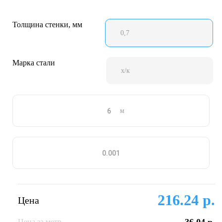
Толщина стенки, мм
0,7
Марка стали
х/к
м
216.24 р.
Цена
Цена за метр