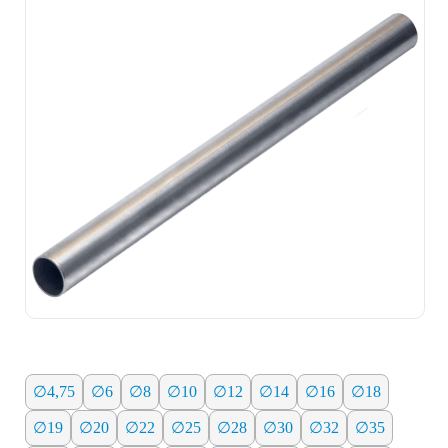
∅4,75
∅6
∅8
∅10
∅12
∅14
∅16
∅18
∅19
∅20
∅22
∅25
∅28
∅30
∅32
∅35