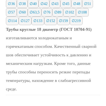
∅36
∅38
∅40
∅42
∅43
∅45
∅48
∅51
∅57
∅60
∅63,5
∅76
∅89
∅102
∅108
∅114
∅127
∅133
∅152
∅159
∅219
Трубы круглые 18 диаметр (ГОСТ 10704-91)
изготавливаются холоднокатаным и
горячекатаным способом. Качественный сварной
шов обеспечивает устойчивость к давлению и
механическим нагрузкам. Кроме того, данные
трубы способны переносить резкие перепады
температуры, нахождение в слабоагрессивной
среде.