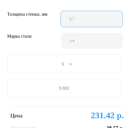
Толщина стенки, мм
0,7
Марка стали
х/к
м
231.42 р.
Цена
Цена за метр