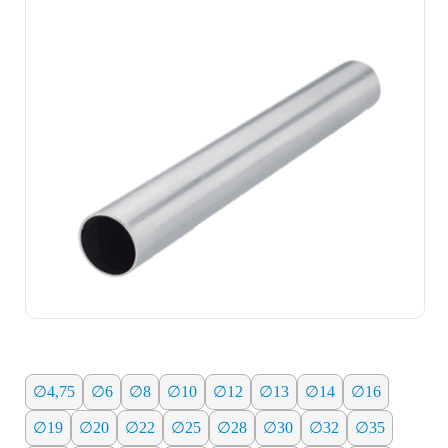
∅4,75
∅6
∅8
∅10
∅12
∅13
∅14
∅16
∅19
∅20
∅22
∅25
∅28
∅30
∅32
∅35