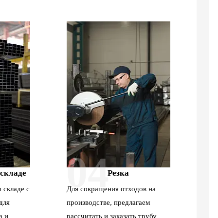
04
 складе
Резка
 складе с
Для сокращения отходов на
для
производстве, предлагаем
а и
рассчитать и заказать трубу