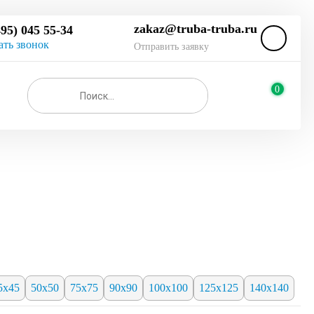
zakaz@truba-truba.ru
495) 045 55-34
ать звонок
Отправить заявку
0
5х45
50х50
75х75
90х90
100х100
125х125
140х140