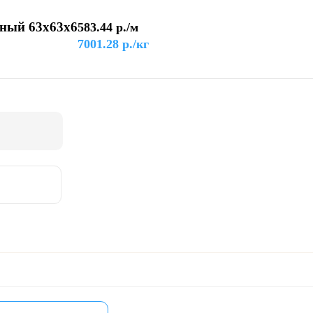
чный 63х63х6
583.44
р./м
7001.28
р./кг