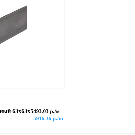
чный 63х63х5
493.03
р./м
5916.36
р./кг