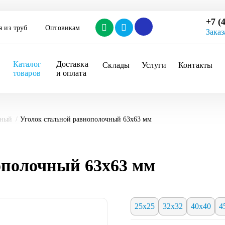
+7 (
я из труб
Оптовикам
Заказ
Каталог 
Доставка 
Склады
Услуги
Контакты
товаров
и оплата
чный
Уголок стальной равнополочный 63х63 мм
ополочный 63х63 мм
25х25
32х32
40х40
4