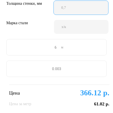
Толщина стенки, мм
0,7
Марка стали
х/к
м
366.12 р.
Цена
61.02 р.
Цена за метр