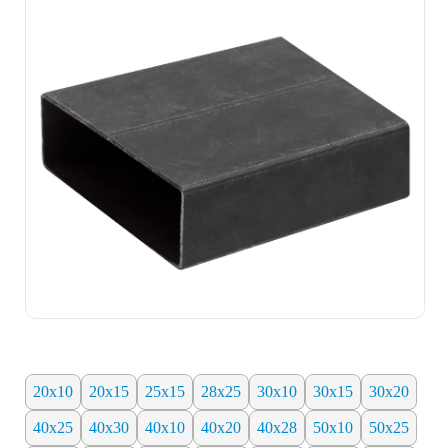
20х10
20х15
25х15
28х25
30х10
30х15
30х20
40х25
40х30
40х10
40х20
40х28
50х10
50х25