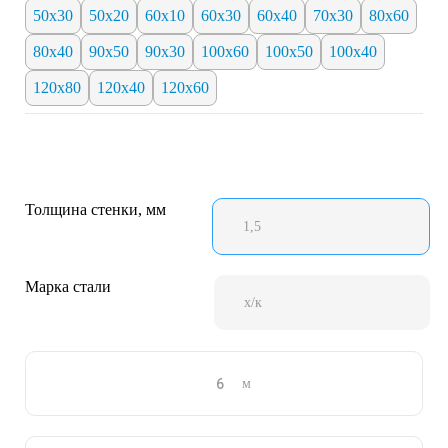
50х30
50х20
60х10
60х30
60х40
70х30
80х60
80х40
90x50
90х30
100х60
100х50
100х40
120х80
120х40
120х60
Толщина стенки, мм
1,5
Марка стали
х/к
м