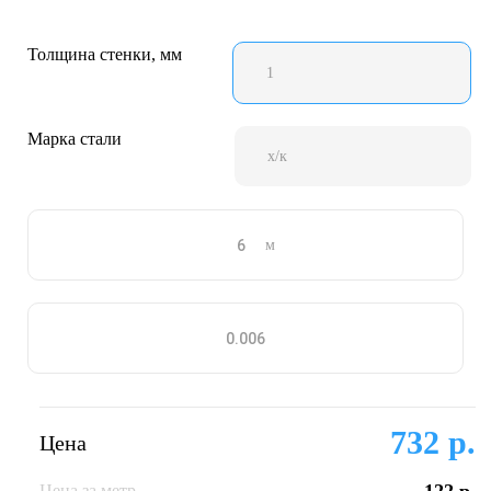
Толщина стенки, мм
1
Марка стали
х/к
м
732 р.
Цена
Цена за метр